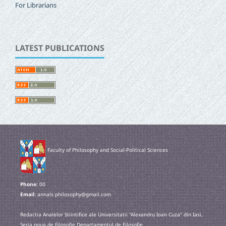
For Librarians
LATEST PUBLICATIONS
Faculty of Philosophy and Social-Political Sciences
Phone:
00
Email:
annals.philosophy@gmail.com
Redactia Analelor Stiintifice ale Universitatii "Alexandru Ioan Cuza" din Iasi,
Seria noua de Filosofie Departamentul de Filosofie