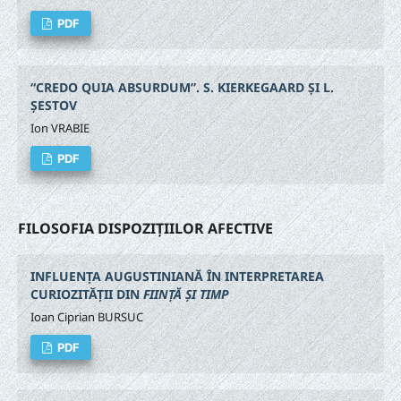
PDF
“CREDO QUIA ABSURDUM”. S. KIERKEGAARD ȘI L.
ȘESTOV
Ion VRABIE
PDF
FILOSOFIA DISPOZIȚIILOR AFECTIVE
INFLUENȚA AUGUSTINIANĂ ÎN INTERPRETAREA
CURIOZITĂȚII DIN
FIINȚĂ ȘI TIMP
Ioan Ciprian BURSUC
PDF