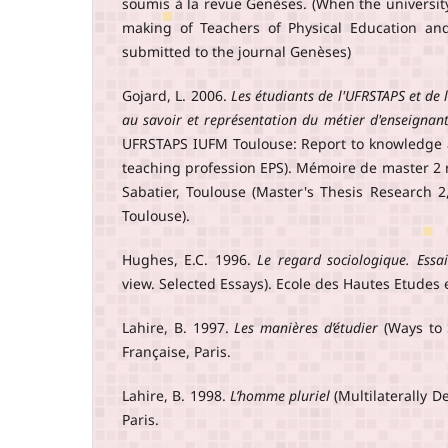
soumis à la revue Genèses. (When the universit
making of Teachers of Physical Education and
submitted to the journal Genèses)
Gojard, L. 2006.
Les étudiants de l'UFRSTAPS et de
au savoir et représentation du métier d'enseignant
UFRSTAPS IUFM Toulouse: Report to knowledge 
teaching profession EPS). Mémoire de master 2 
Sabatier, Toulouse (Master's Thesis Research 2,
Toulouse).
Hughes, E.C. 1996.
Le regard sociologique. Essai
view. Selected Essays). Ecole des Hautes Etudes 
Lahire, B. 1997.
Les manières d’étudier
(Ways to 
Française, Paris.
Lahire, B. 1998.
L’homme pluriel
(Multilaterally 
Paris.