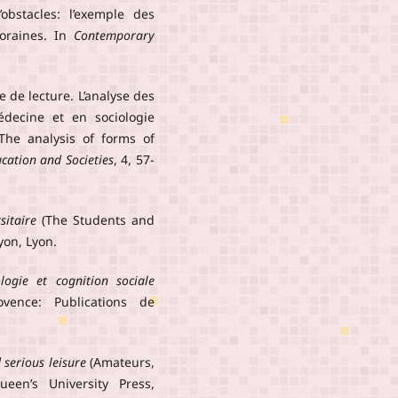
bstacles: l’exemple des
poraines. In
Contemporary
e de lecture. L’analyse des
édecine et en sociologie
The analysis of forms of
cation and Societies
, 4, 57-
sitaire
(The Students and
yon, Lyon.
ologie et cognition sociale
ovence: Publications de
serious leisure
(Amateurs,
ueen’s University Press,