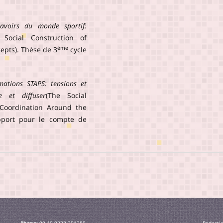
savoirs du monde sportif:
Social Construction of
ème
epts). Thèse de 3
cycle
mations STAPS: tensions et
e et diffuser
(The Social
 Coordination Around the
pport pour le compte de