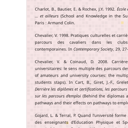
Charlot, B., Bautier, E. & Rochex, J.Y. 1992.
École 
… et ailleurs
(School and Knowledge in the Sub
Paris : Armand Colin.
Chevalier, V. 1998. Pratiques culturelles et carri
parcours des cavaliers dans les clubs d
contemporaines. In
Contemporary Society
, 29, 27
Chevalier, V. & Coinaud, D. 2008. Carrièr
universitaires: le sens multiple des parcours de
of amateurs and university courses: the mult
students staps). In Cart, B., Giret, J.-F., Grel
Derrière les diplômes et certifications, les parcours
sur les parcours d’emploi
(Behind the diplomas an
pathways and their effects on pathways to emplo
Gojard, L. & Terral, P. Quand l’université forme
des enseignants d’Education Physique et Spo