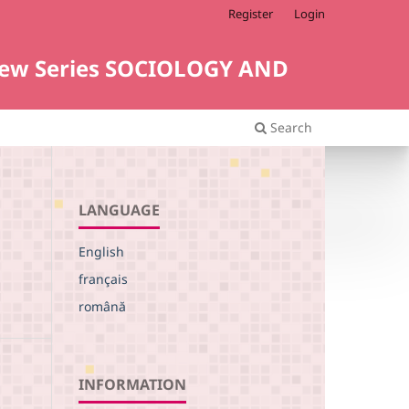
Register
Login
i. New Series SOCIOLOGY AND
Search
LANGUAGE
English
français
română
INFORMATION