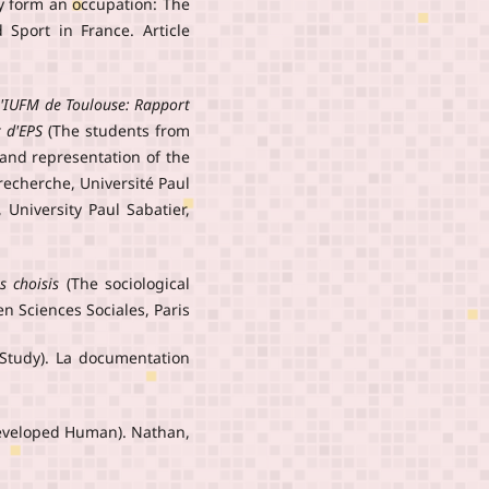
y form an occupation: The
 Sport in France. Article
 l'IUFM de Toulouse: Rapport
 d'EPS
(The students from
and representation of the
recherche, Université Paul
 University Paul Sabatier,
s choisis
(The sociological
en Sciences Sociales, Paris
Study). La documentation
Developed Human). Nathan,