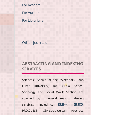
For Readers
For Authors
For Librarians
Other journals
ABSTRACTING AND INDEXING
SERVICES
Scientific Annals of the “Alexandru Ioan
Cuza” University, Iasi (New Series)
Sociology and Social Work Section are
covered by several major indexing
services including:
ERIH+
,
EBSCO
,
PROQUEST CSA-Sociological Abstract,