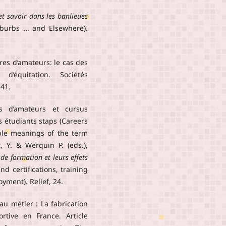
et savoir dans les banlieues
urbs ... and Elsewhere).
ères d’amateurs: le cas des
’équitation. Sociétés
-41.
es d’amateurs et cursus
s étudiants staps (Careers
iple meanings of the term
et, Y. & Werquin P. (eds.),
 de formation et leurs effets
d certifications, training
yment). Relief, 24.
 au métier : La fabrication
rtive en France. Article