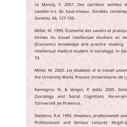
Le Mancq, F. 2007. Des carrières semées d’o
cavalier-e-s de haut-niveau. Sociétés contem
Societies
, 66, 127-150.
Millet, M. 1999. Économie des savoirs et pratiqu
formes du travail intellectuel étudiant en m
(Economics knowledge and practice reading. 
intellectual medical student in sociology). In
Edu
74.
Millet, M. 2003.
Les étudiants et le travail univer
the University Work). Presses Universitaires de L
Ramogino, N. & Verges, P. (eds). 2005.
Soci
(Sociology and Social Cognition). Aix-en-pr
l’Université de Provence.
Stebbins, R.A. 1992.
Amateurs, professionnals and 
Professionals and Serious Leisure). Mcgill-q