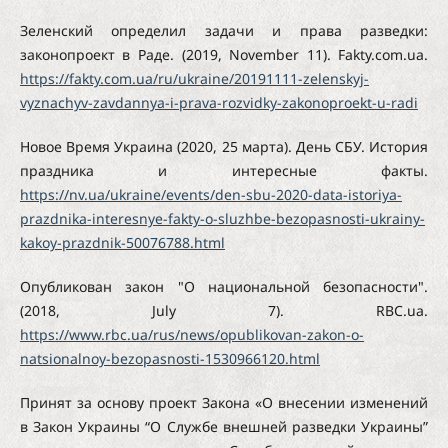
Зеленский определил задачи и права разведки:
законопроект в Раде. (2019, November 11). Fakty.com.ua.
https://fakty.com.ua/ru/ukraine/20191111-zelenskyj-
vyznachyv-zavdannya-i-prava-rozvidky-zakonoproekt-u-radi
Новое Время Украина (2020, 25 марта). День СБУ. История
праздника и интересные факты.
https://nv.ua/ukraine/events/den-sbu-2020-data-istoriya-
prazdnika-interesnye-fakty-o-sluzhbe-bezopasnosti-ukrainy-
kakoy-prazdnik-50076788.html
Опубликован закон "О национальной безопасности".
(2018, July 7). RBC.ua.
https://www.rbc.ua/rus/news/opublikovan-zakon-o-
natsionalnoy-bezopasnosti-1530966120.html
Принят за основу проект Закона «О внесении изменений
в Закон Украины “О Службе внешней разведки Украины”