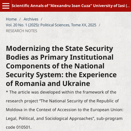
Scientific Annals of “Alexandru Ioan Cuza” University of Iasi (New Series) POLITICAL SCIENCE
Home
/
Archives
/
Vol. 20 No. 1 (2025): Political Sciences, Tome XX, 2025
/
RESEARCH NOTES
Modernizing the State Security
Bodies as Primary Institutional
Components of the National
Security System: the Experience
of Romania and Ukraine
* The article was developed within the framework of the
research project “The National Security of the Republic of
Moldova in the Context of Accession to the European Union:
Legal, Political, and Sociological Approaches”, sub-program
code 010501.