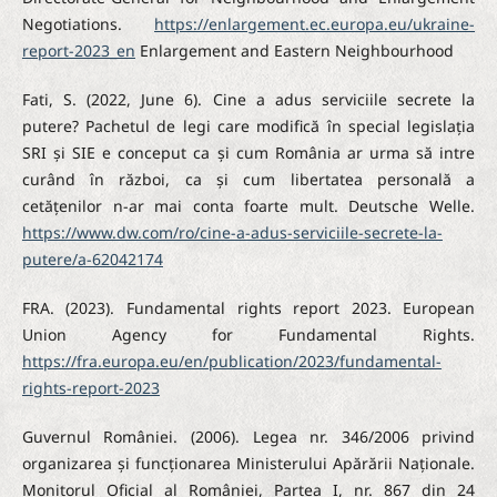
Negotiations.
https://enlargement.ec.europa.eu/ukraine-
report-2023_en
Enlargement and Eastern Neighbourhood
Fati, S. (2022, June 6). Cine a adus serviciile secrete la
putere? Pachetul de legi care modifică în special legislația
SRI și SIE e conceput ca și cum România ar urma să intre
curând în război, ca și cum libertatea personală a
cetățenilor n-ar mai conta foarte mult. Deutsche Welle.
https://www.dw.com/ro/cine-a-adus-serviciile-secrete-la-
putere/a-62042174
FRA. (2023). Fundamental rights report 2023. European
Union Agency for Fundamental Rights.
https://fra.europa.eu/en/publication/2023/fundamental-
rights-report-2023
Guvernul României. (2006). Legea nr. 346/2006 privind
organizarea și funcționarea Ministerului Apărării Naționale.
Monitorul Oficial al României, Partea I, nr. 867 din 24