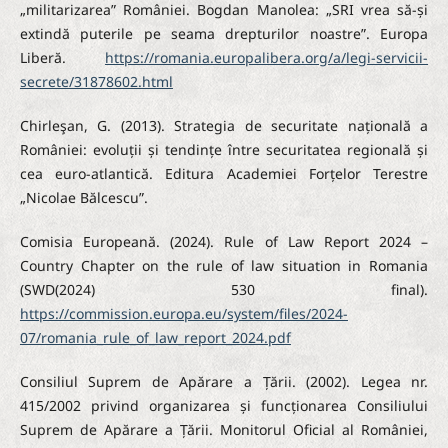
„militarizarea” României. Bogdan Manolea: „SRI vrea să-și
extindă puterile pe seama drepturilor noastre”. Europa
Liberă.
https://romania.europalibera.org/a/legi-servicii-
secrete/31878602.html
Chirleşan, G. (2013). Strategia de securitate națională a
României: evoluții și tendințe între securitatea regională și
cea euro-atlantică. Editura Academiei Forțelor Terestre
„Nicolae Bălcescu”.
Comisia Europeană. (2024). Rule of Law Report 2024 –
Country Chapter on the rule of law situation in Romania
(SWD(2024) 530 final).
https://commission.europa.eu/system/files/2024-
07/romania_rule_of_law_report_2024.pdf
Consiliul Suprem de Apărare a Țării. (2002). Legea nr.
415/2002 privind organizarea și funcționarea Consiliului
Suprem de Apărare a Țării. Monitorul Oficial al României,