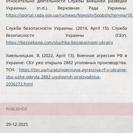
относительно деятельности Службы внешней разведки
Украины». (n.d.). Верховная Рада Украины.
https://iportal.rada.gov.ua/ru/news/Novosty/Soobshchenyya/18
Служба безопасности Украины. (2014, April 15). Служба
безопасности Украины (СБУ).
https://bezpekavip.com/sluzhba-bezopasnosti-ukraini
Хмельницкая, В. (2022, April 13). Военная агрессия РФ в
Украине: СБУ уже открыла 2882 уголовных производства.
ТСН.
https://tsn.ua/ru/ato/voennaya-agressiya-rf-v-ukraine-
sbu-uzhe-otkryla-2882-ugolovnyh-proizvodstva-
2036272.html
PUBLISHED
29-12-2025