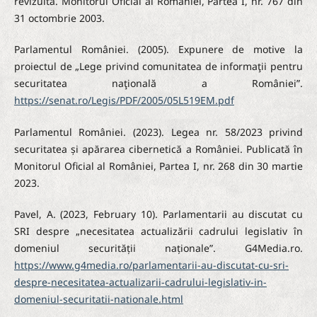
revizuită. Monitorul Oficial al României, Partea I, nr. 767 din
31 octombrie 2003.
Parlamentul României. (2005). Expunere de motive la
proiectul de „Lege privind comunitatea de informaţii pentru
securitatea naţională a României”.
https://senat.ro/Legis/PDF/2005/05L519EM.pdf
Parlamentul României. (2023). Legea nr. 58/2023 privind
securitatea și apărarea cibernetică a României. Publicată în
Monitorul Oficial al României, Partea I, nr. 268 din 30 martie
2023.
Pavel, A. (2023, February 10). Parlamentarii au discutat cu
SRI despre „necesitatea actualizării cadrului legislativ în
domeniul securității naționale”. G4Media.ro.
https://www.g4media.ro/parlamentarii-au-discutat-cu-sri-
despre-necesitatea-actualizarii-cadrului-legislativ-in-
domeniul-securitatii-nationale.html