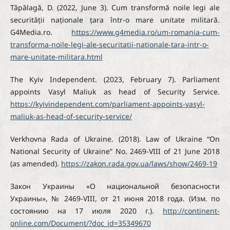
Tăpălagă, D. (2022, June 3). Cum transformă noile legi ale
securității naționale țara într-o mare unitate militară.
G4Media.ro.
https://www.g4media.ro/um-romania-cum-
transforma-noile-legi-ale-securitatii-nationale-tara-intr-o-
mare-unitate-militara.html
The Kyiv Independent. (2023, February 7). Parliament
appoints Vasyl Maliuk as head of Security Service.
https://kyivindependent.com/parliament-appoints-vasyl-
maliuk-as-head-of-security-service/
Verkhovna Rada of Ukraine. (2018). Law of Ukraine “On
National Security of Ukraine” No. 2469-VIII of 21 June 2018
(as amended).
https://zakon.rada.gov.ua/laws/show/2469-19
Закон Украины «О национальной безопасности
Украины», № 2469-VIII, от 21 июня 2018 года. (Изм. по
состоянию на 17 июля 2020 г.).
http://continent-
online.com/Document/?doc_id=35349670