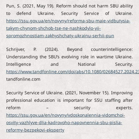
Pun, S. (2021, May 19). Reform should not harm SBU ability
to defend Ukraine. Security Service of Ukraine.
https://ssu.gov.ua/en/novyny/reforma-sbu-maie-vidbutysia-
takym-chynom-shchob-tse-ne-nashkodylo-yii-
spromozhnostiam-zakhyshchaty-ukrainu-serhii-pun
Schrijver, P. (2024). Beyond counterintelligence:
Understanding the SBU’s evolving role in wartime Ukraine.
Intelligence and National Security.
https://www.tandfonline.com/doi/abs/10.1080/02684527.2024.
tandfonline.com
Security Service of Ukraine. (2021, November 15). Improving
professional education is important for SSU staffing after
reform – security experts.
https://ssu.gov.ua/en/novyny/vdoskonalennia-vidomchoi-
osvity-vazhlyve-dlia-kadrovoho-napovnennia-sbu-pislia-
reformy-bezpekovi-eksperty