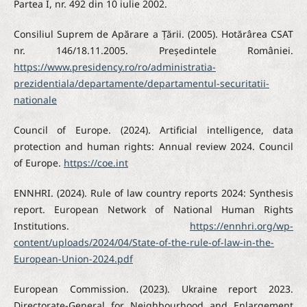
Partea I, nr. 492 din 10 iulie 2002.
Consiliul Suprem de Apărare a Țării. (2005). Hotărârea CSAT
nr. 146/18.11.2005. Președintele României.
https://www.presidency.ro/ro/administratia-
prezidentiala/departamente/departamentul-securitatii-
nationale
Council of Europe. (2024). Artificial intelligence, data
protection and human rights: Annual review 2024. Council
of Europe.
https://coe.int
ENNHRI. (2024). Rule of law country reports 2024: Synthesis
report. European Network of National Human Rights
Institutions.
https://ennhri.org/wp-
content/uploads/2024/04/State-of-the-rule-of-law-in-the-
European-Union-2024.pdf
European Commission. (2023). Ukraine report 2023.
Directorate-General for Neighbourhood and Enlargement