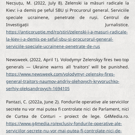
Necșuțu, M. (2022, July 8). Zelenski ia măsuri radicale la
Kiev: i-a demis pe șeful SBU și Procurorul general. Serviciile
speciale ucrainene, penetrate de ruși. Centrul de
Investigații Jurnalistice.
https://anticoruptie.md/ro/stiri/zelenski-i-a-masuri-radicale-
la-kiev-i-a-demis-pe-seful-sbu-si-procurorul-general-
serviciile-speciale-ucrainene-penetrate-de-rus
Newsweek. (2022, April 1). Volodymyr Zelenskyy fires two top
generals — Ukraine warns all ‘traitors’ will be punished.
https://www.newsweek.com/volodymyr-zelensky-fires-
general-traitors-naumov-andriy-olehovych-kryvoruchko-
serhiy-oleksandrovych-1694105
Pantazi, C. (2022a, June 2). Fondurile operative ale serviciilor
secrete nu vor mai putea fi controlate nici de Parlament, nici
de Curtea de Conturi – proiect de lege. G4Media.ro.
https://www.g4media.ro/exclusiv-fondurile-operative-ale-
serviciilor-secrete-nu-vor-mai-putea-fi-controlate-nici-de-