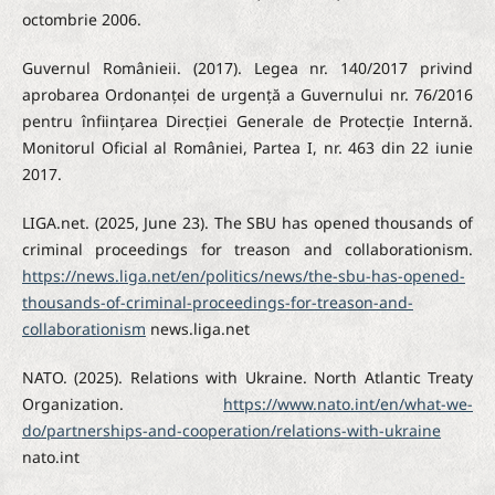
octombrie 2006.
Guvernul Românieii. (2017). Legea nr. 140/2017 privind
aprobarea Ordonanței de urgență a Guvernului nr. 76/2016
pentru înființarea Direcției Generale de Protecție Internă.
Monitorul Oficial al României, Partea I, nr. 463 din 22 iunie
2017.
LIGA.net. (2025, June 23). The SBU has opened thousands of
criminal proceedings for treason and collaborationism.
https://news.liga.net/en/politics/news/the-sbu-has-opened-
thousands-of-criminal-proceedings-for-treason-and-
collaborationism
news.liga.net
NATO. (2025). Relations with Ukraine. North Atlantic Treaty
Organization.
https://www.nato.int/en/what-we-
do/partnerships-and-cooperation/relations-with-ukraine
nato.int